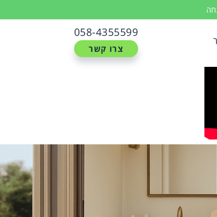
נחה
058-4355599
צרו קשר