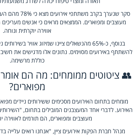
תאורה ומוצרי טיפוח יכולה לשדרג משמעותית 
סקר שנערך בקרב מש
מעוצבים ומפוארים. הממצאים מראים כי אנשים מעריכים
אווירה יוקרתית ונוחה.
בנוסף, כ-65% מהנשאלים ציינו שמיזוג אוויר בשיר
להשתתף באירועים מסוימים. נתונים אלו מדגישים את חשיבו
כוללת מרשימה.
👥 ציטוטים ממומחים: מה הם אומרים
מפוארים?
מומחים בתחום האירועים מסכימים ששירותים ניידים מפו
האירוע. לדברי אחד המעצבנים המובילים בתחום, "השירותי
מעוצבים ומפוארים, הם תורמים לאווירה יו
מנהל חברת הפקות אירועים ציין, "אנחנו רואים עלייה בדר