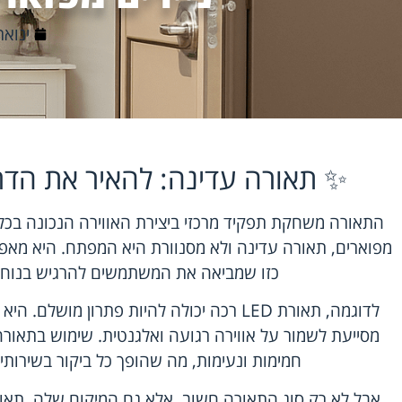
ינואר 11, 6
✨ תאורה עדינה: להאיר את הדר
התאורה משחקת תפקיד מרכזי ביצירת האווירה הנכונה בכל א
מפוארים, תאורה עדינה ולא מסנוורת היא המפתח. היא מאפ
כזו שמביאה את המשתמשים להרגיש בנוח וב
לדוגמה, תאורת LED רכה יכולה להיות פתרון מו
מסייעת לשמור על אווירה רגועה ואלגנטית. שימוש בתאור
חמימות ונעימות, מה שהופך כל ביקור בשירותי
אבל לא רק סוג התאורה חשוב, אלא גם המיקום שלה. תאו