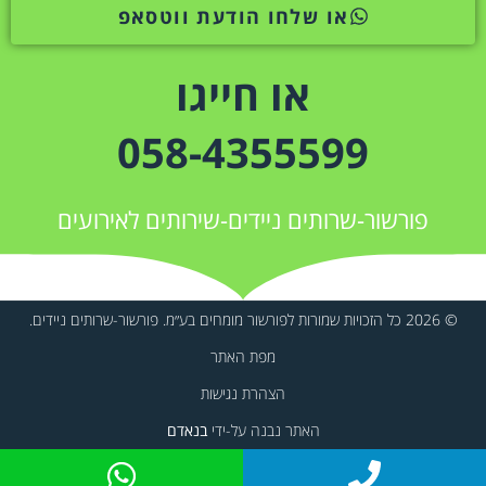
או שלחו הודעת ווטסאפ
או חייגו
058-4355599
פורשור-שרותים ניידים-שירותים לאירועים
© 2026 כל הזכויות שמורות לפורשור מומחים בע״מ. פורשור-שרותים ניידים.
מפת האתר
הצהרת נגישות
האתר נבנה על-ידי
בנאדם