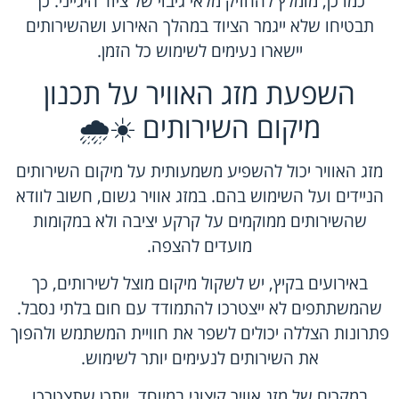
כמו כן, מומלץ להחזיק מלאי גיבוי של ציוד היגייני. כך
תבטיחו שלא ייגמר הציוד במהלך האירוע ושהשירותים
יישארו נעימים לשימוש כל הזמן.
השפעת מזג האוויר על תכנון
מיקום השירותים ☀️🌧️
מזג האוויר יכול להשפיע משמעותית על מיקום השירותים
הניידים ועל השימוש בהם. במזג אוויר גשום, חשוב לוודא
שהשירותים ממוקמים על קרקע יציבה ולא במקומות
מועדים להצפה.
באירועים בקיץ, יש לשקול מיקום מוצל לשירותים, כך
שהמשתתפים לא ייצטרכו להתמודד עם חום בלתי נסבל.
פתרונות הצללה יכולים לשפר את חוויית המשתמש ולהפוך
את השירותים לנעימים יותר לשימוש.
במקרים של מזג אוויר קיצוני במיוחד, ייתכן שתצטרכו