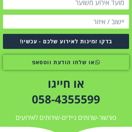
בדקו זמינות לאירוע שלכם - עכשיו!
או שלחו הודעת ווטסאפ
או חייגו
058-4355599
פורשור-שרותים ניידים-שירותים לאירועים