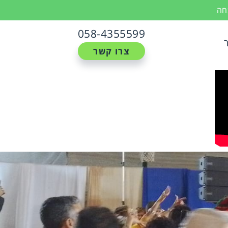
נחה
058-4355599
צרו קשר