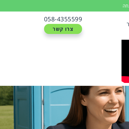
נחה
058-4355599
צרו קשר