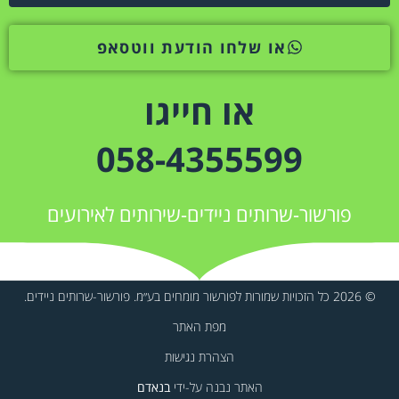
או שלחו הודעת ווטסאפ
או חייגו
058-4355599
פורשור-שרותים ניידים-שירותים לאירועים
© 2026 כל הזכויות שמורות לפורשור מומחים בע״מ. פורשור-שרותים ניידים.
מפת האתר
הצהרת נגישות
האתר נבנה על-ידי
בנאדם