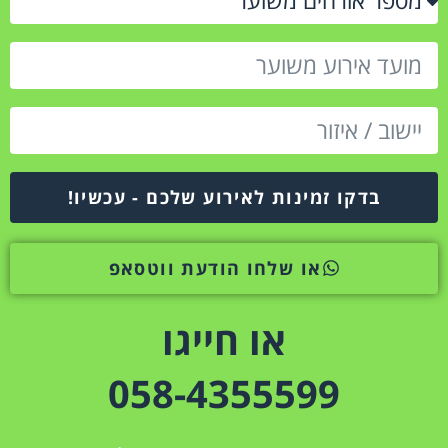
בדקו זמינות לאירוע שלכם - עכשיו!
או שלחו הודעת ווטסאפ
או חייגו
058-4355599