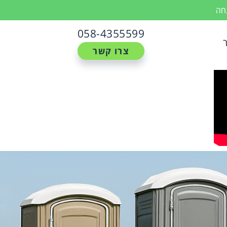
נחה
058-4355599
צרו קשר