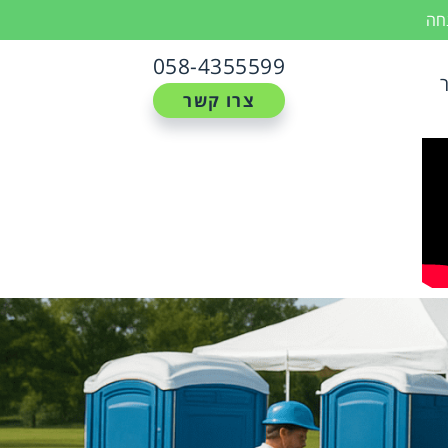
נחה
058-4355599
צרו קשר