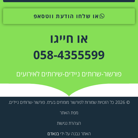
או שלחו הודעת ווטסאפ
או חייגו
058-4355599
פורשור-שרותים ניידים-שירותים לאירועים
© 2026 כל הזכויות שמורות לפורשור מומחים בע״מ. פורשור-שרותים ניידים.
מפת האתר
הצהרת נגישות
האתר נבנה על-ידי
בנאדם