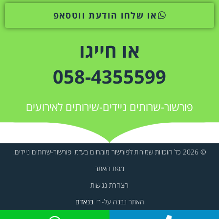
או שלחו הודעת ווטסאפ
או חייגו
058-4355599
פורשור-שרותים ניידים-שירותים לאירועים
© 2026 כל הזכויות שמורות לפורשור מומחים בע״מ. פורשור-שרותים ניידים.
מפת האתר
הצהרת נגישות
האתר נבנה על-ידי
בנאדם