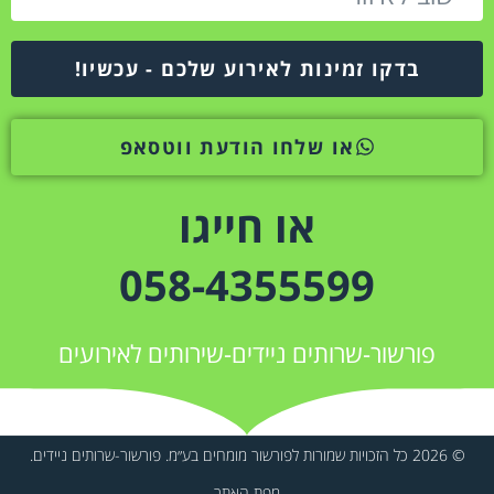
בדקו זמינות לאירוע שלכם - עכשיו!
או שלחו הודעת ווטסאפ
או חייגו
058-4355599
פורשור-שרותים ניידים-שירותים לאירועים
© 2026 כל הזכויות שמורות לפורשור מומחים בע״מ. פורשור-שרותים ניידים.
מפת האתר