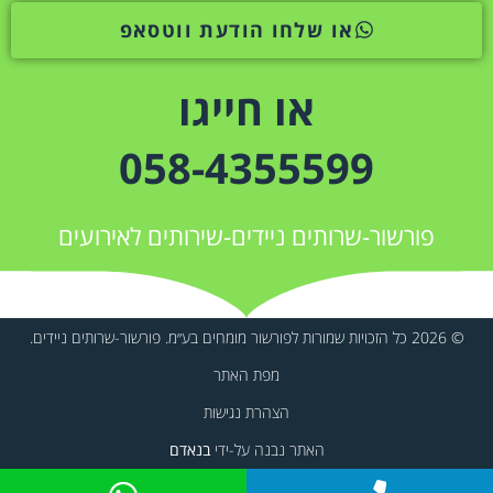
או שלחו הודעת ווטסאפ
או חייגו
058-4355599
פורשור-שרותים ניידים-שירותים לאירועים
© 2026 כל הזכויות שמורות לפורשור מומחים בע״מ. פורשור-שרותים ניידים.
מפת האתר
הצהרת נגישות
האתר נבנה על-ידי
בנאדם