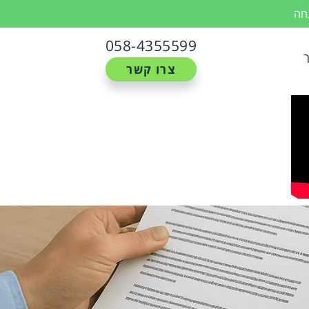
נחה
058-4355599
צרו קשר