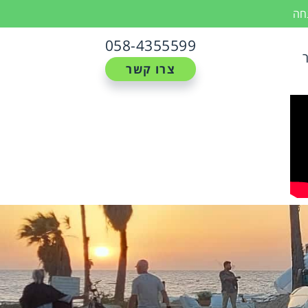
נחה
058-4355599
צרו קשר