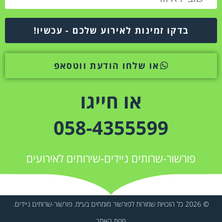
בדקו זמינות לאירוע שלכם - עכשיו!
או שלחו הודעת ווטסאפ
או חייגו
058-4355599
פורשור-שרותים ניידים-שירותים לאירועים
© 2026 כל הזכויות שמורות לפורשור מומחים בע״מ. פורשור-שרותים ניידים.
מפת האתר