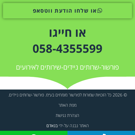
או שלחו הודעת ווטסאפ
או חייגו
058-4355599
פורשור-שרותים ניידים-שירותים לאירועים
© 2026 כל הזכויות שמורות לפורשור מומחים בע״מ. פורשור-שרותים ניידים.
מפת האתר
הצהרת נגישות
האתר נבנה על-ידי
בנאדם