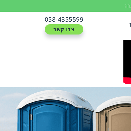
נחה
058-4355599
צרו קשר