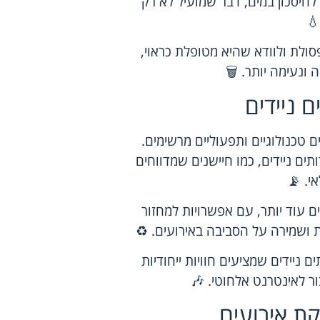
לחיסכון במים, דבר שמועיל לא רק
💧
סולת ולוודא שהיא מטופלת כראוי,
ונעימה יותר. 🗑️
 ניידים
ם טכנולוגיים ותפעוליים מרשימים.
ים ניידים, כמו חיישנים שמדווחים
י. 📡
ם עוד יותר, עם אפשרויות למחזור
ת ושמירה על הסביבה באירועים. ♻️
ניידים שמציעים חוויות ייחודיות
ור לאינטרנט אלחוטי. 🎶
קת אירועים