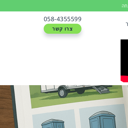
נחה
058-4355599
צרו קשר