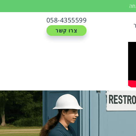
נחה
058-4355599
צרו קשר