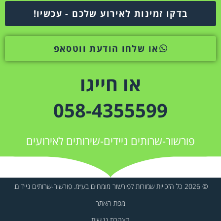
בדקו זמינות לאירוע שלכם - עכשיו!
או שלחו הודעת ווטסאפ
או חייגו
058-4355599
פורשור-שרותים ניידים-שירותים לאירועים
© 2026 כל הזכויות שמורות לפורשור מומחים בע״מ. פורשור-שרותים ניידים.
מפת האתר
הצהרת נגישות