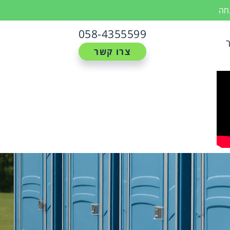
נחה
058-4355599
צרו קשר