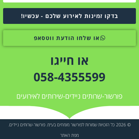
בדקו זמינות לאירוע שלכם - עכשיו!
או שלחו הודעת ווטסאפ
או חייגו
058-4355599
פורשור-שרותים ניידים-שירותים לאירועים
© 2026 כל הזכויות שמורות לפורשור מומחים בע״מ. פורשור-שרותים ניידים.
מפת האתר