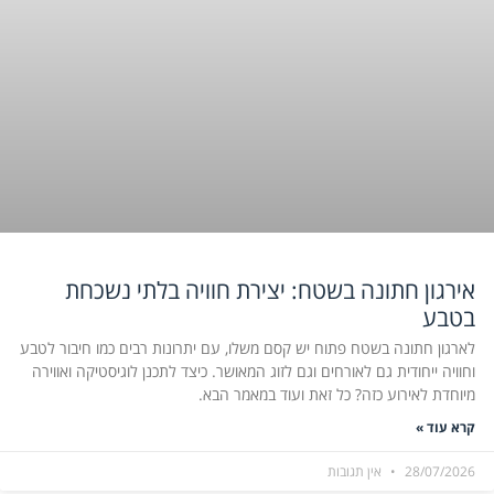
אירגון חתונה בשטח: יצירת חוויה בלתי נשכחת
בטבע
לארגון חתונה בשטח פתוח יש קסם משלו, עם יתרונות רבים כמו חיבור לטבע
וחוויה ייחודית גם לאורחים וגם לזוג המאושר. כיצד לתכנן לוגיסטיקה ואווירה
מיוחדת לאירוע כזה? כל זאת ועוד במאמר הבא.
קרא עוד »
28/07/2026
אין תגובות