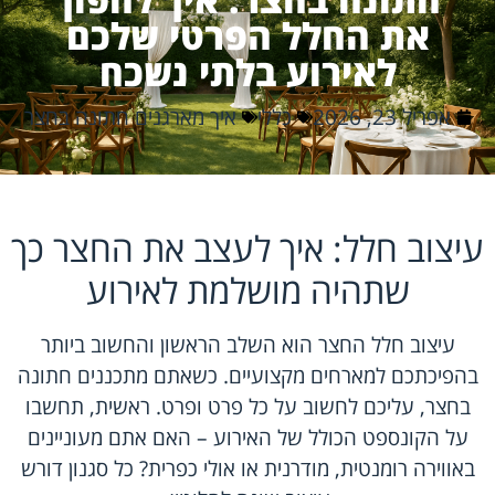
את החלל הפרטי שלכם
לאירוע בלתי נשכח
אפריל 23, 2026
כללי
איך מארגנים חתונה בחצר
עיצוב חלל: איך לעצב את החצר כך
שתהיה מושלמת לאירוע
עיצוב חלל החצר הוא השלב הראשון והחשוב ביותר
בהפיכתכם למארחים מקצועיים. כשאתם מתכננים חתונה
בחצר, עליכם לחשוב על כל פרט ופרט. ראשית, תחשבו
על הקונספט הכולל של האירוע – האם אתם מעוניינים
באווירה רומנטית, מודרנית או אולי כפרית? כל סגנון דורש