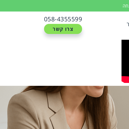
נחה
058-4355599
צרו קשר