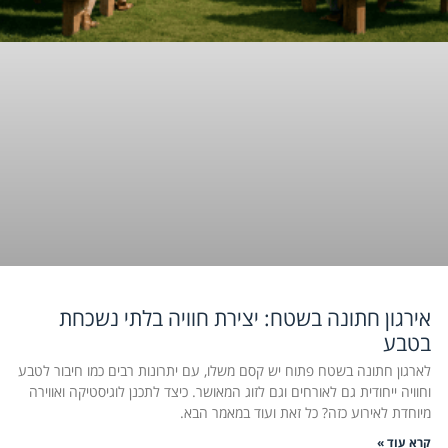
אירגון חתונה בשטח: יצירת חוויה בלתי נשכחת
בטבע
לארגון חתונה בשטח פתוח יש קסם משלו, עם יתרונות רבים כמו חיבור לטבע
וחוויה ייחודית גם לאורחים וגם לזוג המאושר. כיצד לתכנן לוגיסטיקה ואווירה
מיוחדת לאירוע כזה? כל זאת ועוד במאמר הבא.
קרא עוד »