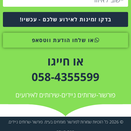
בדקו זמינות לאירוע שלכם - עכשיו!
או שלחו הודעת ווטסאפ
או חייגו
058-4355599
פורשור-שרותים ניידים-שירותים לאירועים
© 2026 כל הזכויות שמורות לפורשור מומחים בע״מ. פורשור-שרותים ניידים.