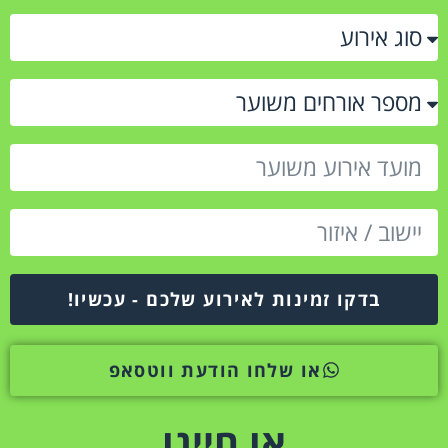
בדקו זמינות לאירוע שלכם - עכשיו!
או שלחו הודעת ווטסאפ
או חייגו