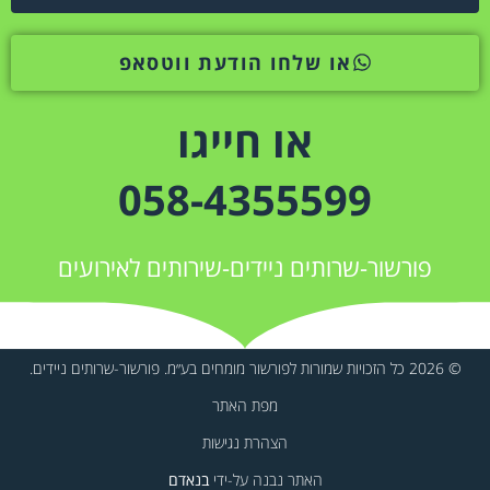
או שלחו הודעת ווטסאפ
או חייגו
058-4355599
פורשור-שרותים ניידים-שירותים לאירועים
© 2026 כל הזכויות שמורות לפורשור מומחים בע״מ. פורשור-שרותים ניידים.
מפת האתר
הצהרת נגישות
האתר נבנה על-ידי
בנאדם