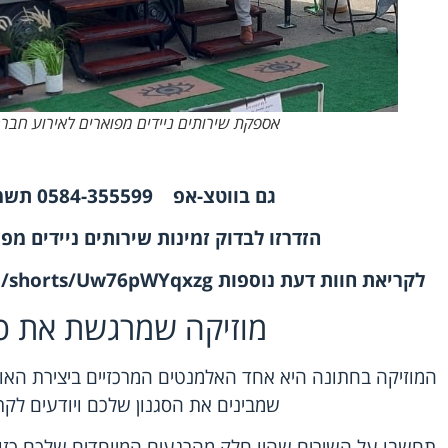
אספקת שירותים ניידים מפוארים לאירוע חברה
גם ב
ווטצ-אפ
0584-355599
תשמר
הזדרזו לבדוק
זמינות שירותים ניידים מפ
לקריאת חוות דעת נוספות
m/shorts/Uw76pWYqxzg
מוזיקה שמרגשת את כו
המוזיקה בחתונה היא אחד האלמנטים המרכזיים ביצירת האוו
שמבינים את הסגנון שלכם ויודעים לק
תחשבו על השירים שהיו חלק מהרגעים המיוחדים שלכם כזוג