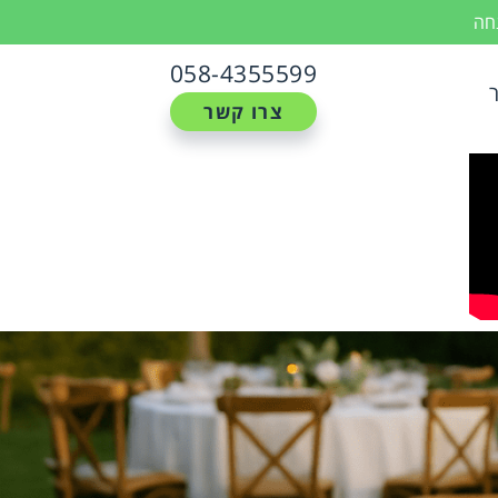
נחה
058-4355599
צרו קשר