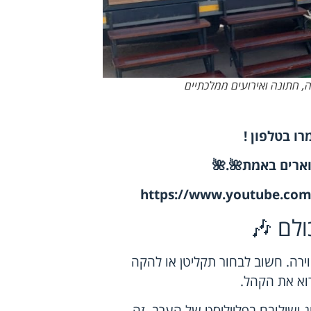
, חתונה ואירועים ממלכתיים
ו בטלפון
!
וארים באמת
🌺
.
🌺
https://www.youtube.co
לם 🎶
ירה. חשוב לבחור תקליטן או להקה
רוא את הקהל.
 ושילובם בפלייליסט של הערב. זה