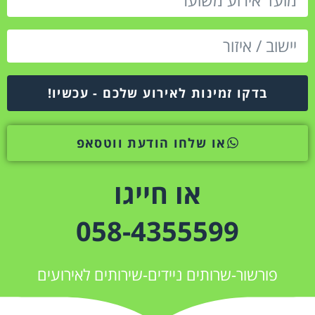
בדקו זמינות לאירוע שלכם - עכשיו!
או שלחו הודעת ווטסאפ
או חייגו
058-4355599
פורשור-שרותים ניידים-שירותים לאירועים