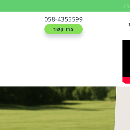
נחה
058-4355599
צרו קשר