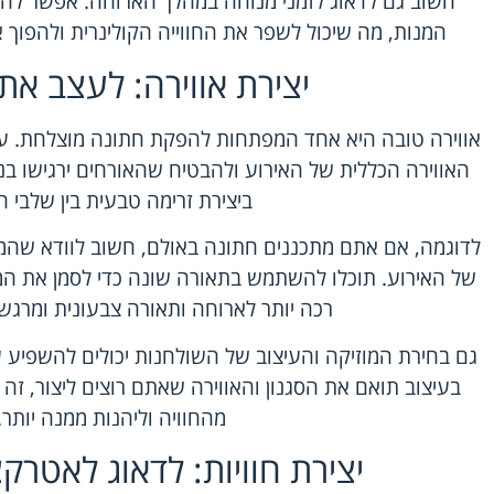
חשוב גם לדאוג לזמני מנוחה במהלך הארוחה. אפשר להצי
המנות, מה שיכול לשפר את החווייה הקולינרית ולהפוך א
יצירת אווירה: לעצב א
אווירה טובה היא אחד המפתחות להפקת חתונה מוצלחת. עי
האווירה הכללית של האירוע ולהבטיח שהאורחים ירגישו בנוח ו
ביצירת זרימה טבעית בין שלבי ה
לדוגמה, אם אתם מתכננים חתונה באולם, חשוב לוודא שהמ
של האירוע. תוכלו להשתמש בתאורה שונה כדי לסמן את המע
רכה יותר לארוחה ותאורה צבעונית ומרגשת
גם בחירת המוזיקה והעיצוב של השולחנות יכולים להשפיע 
בעיצוב תואם את הסגנון והאווירה שאתם רוצים ליצור, זה 
מהחוויה וליהנות ממנה יותר.
יצירת חוויות: לדאוג לאטרקצי