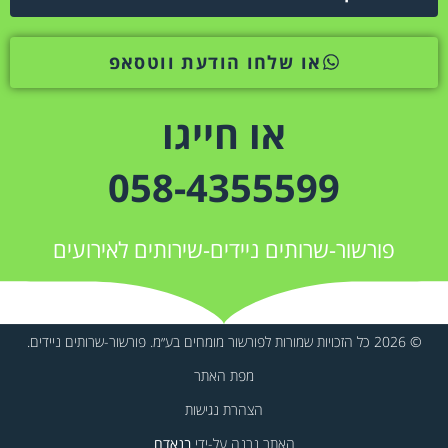
או שלחו הודעת ווטסאפ
או חייגו
058-4355599
פורשור-שרותים ניידים-שירותים לאירועים
© 2026 כל הזכויות שמורות לפורשור מומחים בע״מ. פורשור-שרותים ניידים.
מפת האתר
הצהרת נגישות
האתר נבנה על-ידי
בנאדם