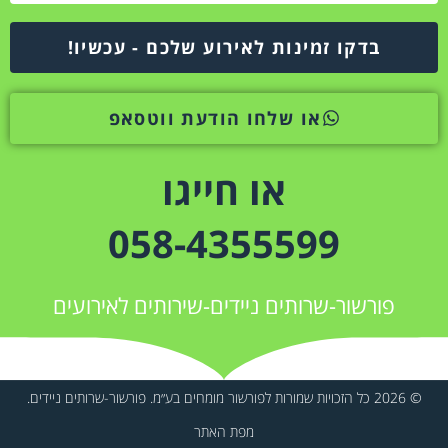
בדקו זמינות לאירוע שלכם - עכשיו!
או שלחו הודעת ווטסאפ
או חייגו
058-4355599
פורשור-שרותים ניידים-שירותים לאירועים
© 2026 כל הזכויות שמורות לפורשור מומחים בע״מ. פורשור-שרותים ניידים.
מפת האתר