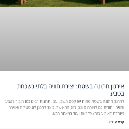
אירגון חתונה בשטח: יצירת חוויה בלתי נשכחת
בטבע
לארגון חתונה בשטח פתוח יש קסם משלו, עם יתרונות רבים כמו חיבור לטבע
וחוויה ייחודית גם לאורחים וגם לזוג המאושר. כיצד לתכנן לוגיסטיקה ואווירה
מיוחדת לאירוע כזה? כל זאת ועוד במאמר הבא.
קרא עוד »