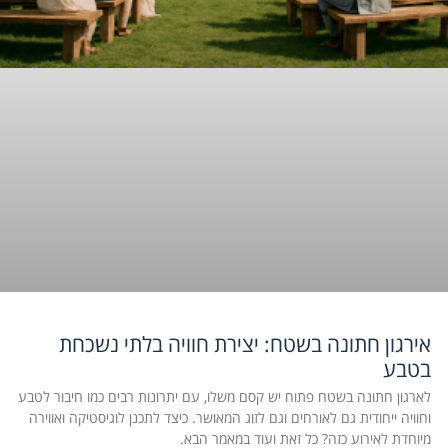
אירגון חתונה בשטח: יצירת חוויה בלתי נשכחת
בטבע
לארגון חתונה בשטח פתוח יש קסם משלו, עם יתרונות רבים כמו חיבור לטבע
וחוויה ייחודית גם לאורחים וגם לזוג המאושר. כיצד לתכנן לוגיסטיקה ואווירה
מיוחדת לאירוע כזה? כל זאת ועוד במאמר הבא.