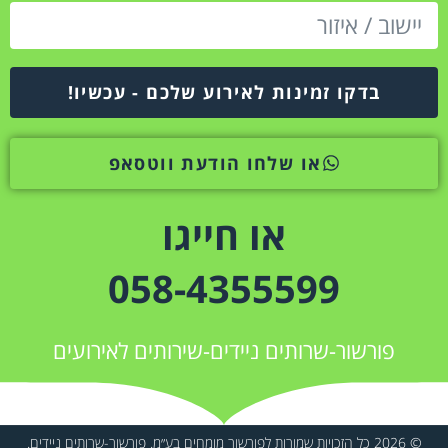
בדקו זמינות לאירוע שלכם - עכשיו!
או שלחו הודעת ווטסאפ
או חייגו
058-4355599
פורשור-שרותים ניידים-שירותים לאירועים
© 2026 כל הזכויות שמורות לפורשור מומחים בע״מ. פורשור-שרותים ניידים.