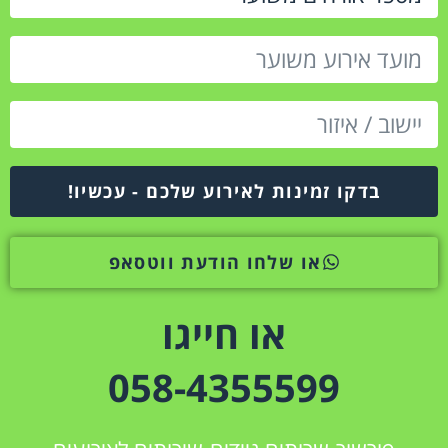
בדקו זמינות לאירוע שלכם - עכשיו!
או שלחו הודעת ווטסאפ
או חייגו
058-4355599