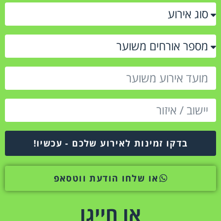
בדקו זמינות לאירוע שלכם - עכשיו!
או שלחו הודעת ווטסאפ
או חייגו