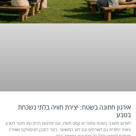
אירגון חתונה בשטח: יצירת חוויה בלתי נשכחת
בטבע
לארגון חתונה בשטח פתוח יש קסם משלו, עם יתרונות רבים כמו חיבור לטבע
וחוויה ייחודית גם לאורחים וגם לזוג המאושר. כיצד לתכנן לוגיסטיקה ואווירה
מיוחדת לאירוע כזה? כל זאת ועוד במאמר הבא.