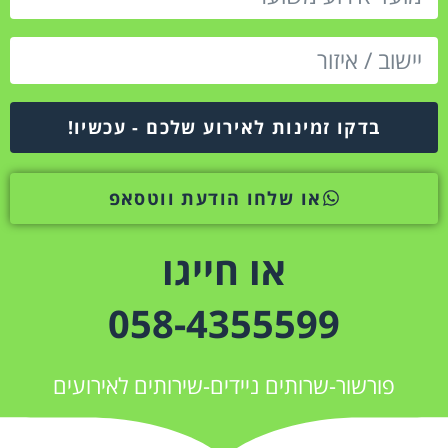
בדקו זמינות לאירוע שלכם - עכשיו!
או שלחו הודעת ווטסאפ
או חייגו
058-4355599
פורשור-שרותים ניידים-שירותים לאירועים