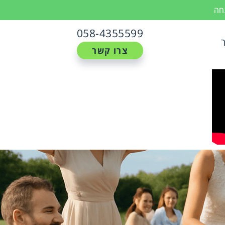
נחה
058-4355599
צרו קשר