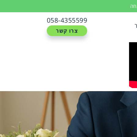
נחה
058-4355599
צרו קשר