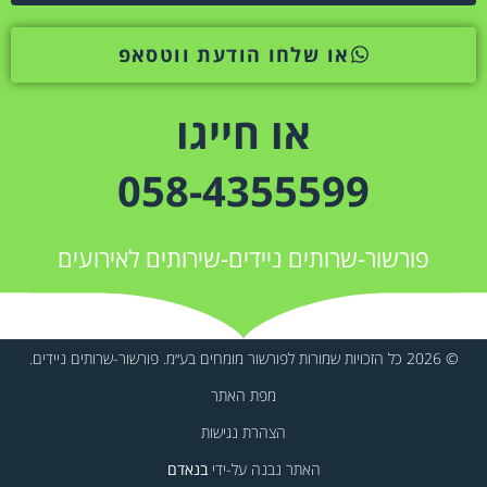
או שלחו הודעת ווטסאפ
או חייגו
058-4355599
פורשור-שרותים ניידים-שירותים לאירועים
© 2026 כל הזכויות שמורות לפורשור מומחים בע״מ. פורשור-שרותים ניידים.
מפת האתר
הצהרת נגישות
האתר נבנה על-ידי
בנאדם