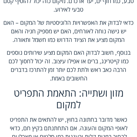
טבע, כמו חוף ים, יער או כרם. מיקום כזה יכול להוסיף קסם
טבעי לאירוע.
כדאי לבדוק את האפשרויות הלוגיסטיות של המקום – האם
יש גישה נוחה לאורחים, האם יש מספיק חניה והאם
המקום מציע את הציוד הדרוש כמו חשמל ותאורה.
בנוסף, חשוב לבדוק האם המקום מציע שירותים נוספים
כמו קייטרינג, ברים או אפילו עיצוב. זה יכול לחסוך לכם
הרבה כאב ראש ולתת לכם יותר זמן להתרכז בדברים
החשובים באמת.
מזון ושתייה: התאמת התפריט
למקום
כאשר מדובר בחתונה בחוץ, יש להתאים את התפריט
לאופי המקום והעונה. אם התחתנתם בקיץ חם, כדאי
לבחור במנות קלות ורעננות כמו סלטים או מאכלי ים.