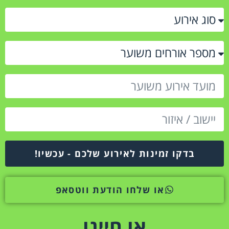
בדקו זמינות לאירוע שלכם - עכשיו!
או שלחו הודעת ווטסאפ
או חייגו