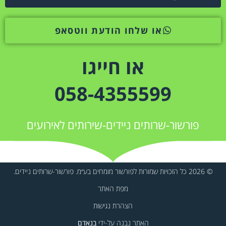
או שלחו הודעת ווטסאפ
או חייגו
058-4355599
פורשור-שרותים ניידים-שירותים לאירועים
© 2026 כל הזכויות שמורות לפורשור מומחים בע״מ. פורשור-שרותים ניידים.
מפת האתר
הצהרת נגישות
האתר נבנה על-ידי
בנאדם