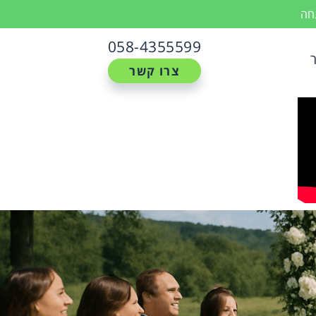
נחה
058-4355599
צרו קשר