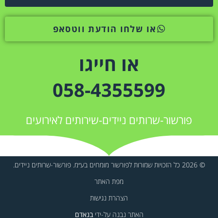
או שלחו הודעת ווטסאפ
או חייגו
058-4355599
פורשור-שרותים ניידים-שירותים לאירועים
© 2026 כל הזכויות שמורות לפורשור מומחים בע״מ. פורשור-שרותים ניידים.
מפת האתר
הצהרת נגישות
האתר נבנה על-ידי
בנאדם