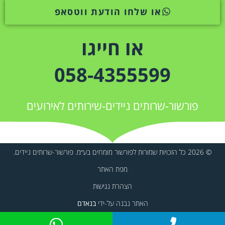
או שלחו הודעת ווטסאפ
או חייגו
058-4355599
פורשור-שרותים ניידים-שירותים לאירועים
© 2026 כל הזכויות שמורות לפורשור מומחים בע״מ. פורשור-שרותים ניידים.
מפת האתר
הצהרת נגישות
האתר נבנה על-ידי
בנאדם