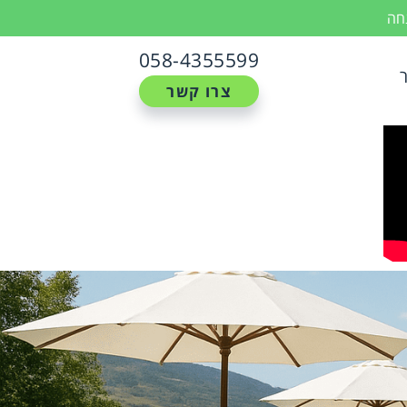
נחה
058-4355599
צרו קשר