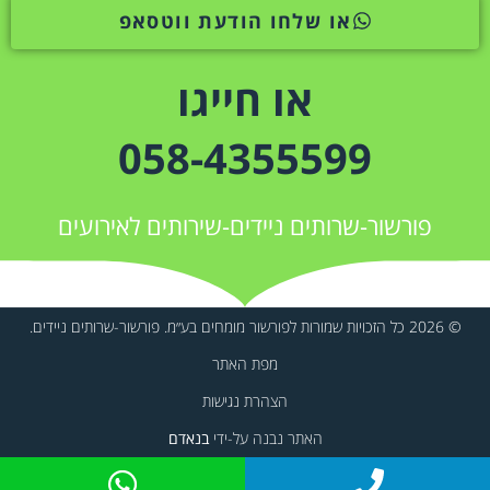
או שלחו הודעת ווטסאפ
או חייגו
058-4355599
פורשור-שרותים ניידים-שירותים לאירועים
© 2026 כל הזכויות שמורות לפורשור מומחים בע״מ. פורשור-שרותים ניידים.
מפת האתר
הצהרת נגישות
האתר נבנה על-ידי
בנאדם